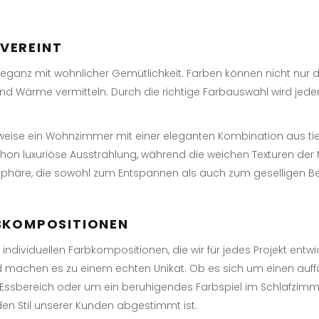
VEREINT
leganz mit wohnlicher Gemütlichkeit. Farben können nicht nur d
nd Wärme vermitteln. Durch die richtige Farbauswahl wird jed
lsweise ein Wohnzimmer mit einer eleganten Kombination aus t
hon luxuriöse Ausstrahlung, während die weichen Texturen der 
osphäre, die sowohl zum Entspannen als auch zum geselligen B
RBKOMPOSITIONEN
 individuellen Farbkompositionen, die wir für jedes Projekt ent
machen es zu einem echten Unikat. Ob es sich um einen auffä
sbereich oder um ein beruhigendes Farbspiel im Schlafzimmer
den Stil unserer Kunden abgestimmt ist.