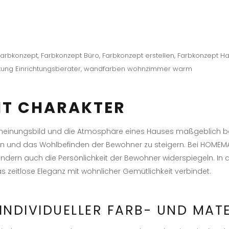
farbkonzept
,
Farbkonzept Büro
,
Farbkonzept erstellen
,
Farbkonzept H
ung Einrichtungsberater
,
wandfarben wohnzimmer warm
IT CHARAKTER
heinungsbild und die Atmosphäre eines Hauses maßgeblich beei
 und das Wohlbefinden der Bewohner zu steigern. Bei HOMEMATE
dern auch die Persönlichkeit der Bewohner widerspiegeln. In die
s zeitlose Eleganz mit wohnlicher Gemütlichkeit verbindet.
 INDIVIDUELLER FARB- UND MAT