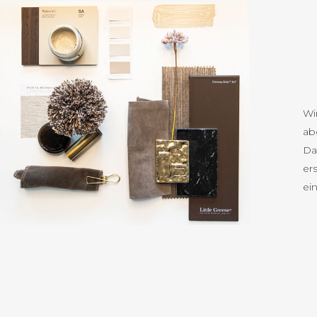
Wi
ab
Da
er
ei