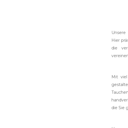
Unsere 
Hier pr
die ve
vereinen
Mit vie
gestalt
Tauchen
handver
die Sie