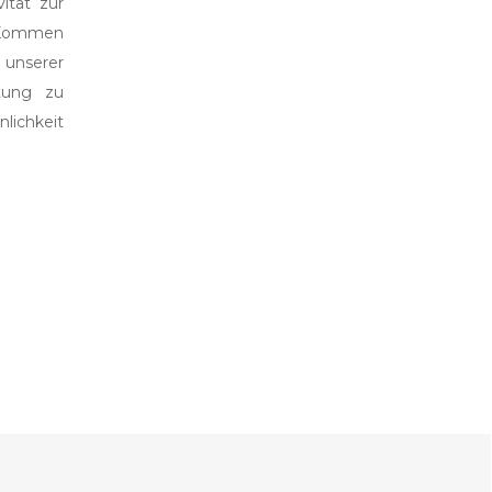
ität zur
. Kommen
 unserer
htung zu
lichkeit