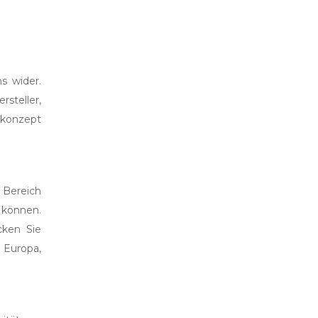
s wider.
steller,
konzept
 Bereich
 können.
cken Sie
 Europa,