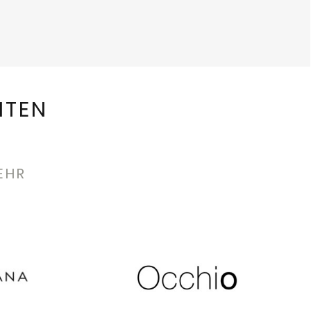
NTEN
EHR